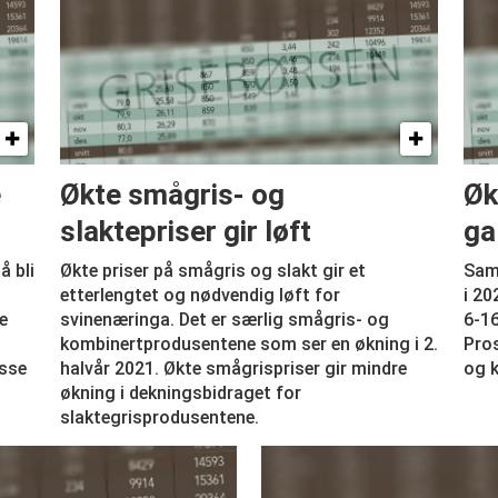
e
Økte smågris- og
Øk
slaktepriser gir løft
ga
å bli
Økte priser på smågris og slakt gir et
Samm
etterlengtet og nødvendig løft for
i 20
e
svinenæringa. Det er særlig smågris- og
6-16
kombinertprodusentene som ser en økning i 2.
Pros
isse
halvår 2021. Økte smågrispriser gir mindre
og 
økning i dekningsbidraget for
slaktegrisprodusentene.