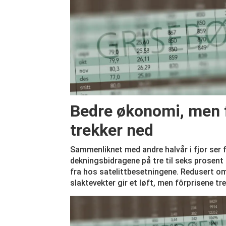
Bedre økonomi, men 
trekker ned
Sammenliknet med andre halvår i fjor ser fø
dekningsbidragene på tre til seks prosent 
fra hos satelittbesetningene. Redusert o
slaktevekter gir et løft, men fôrprisene tr