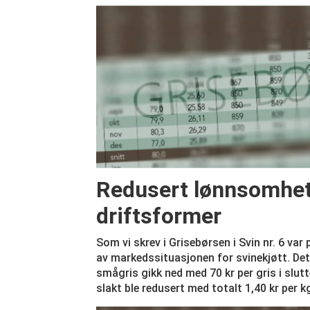
Redusert lønnsomhet 
driftsformer
Som vi skrev i Grisebørsen i Svin nr. 6 var
av markeds­situasjonen for svinekjøtt. Det
smågris gikk ned med 70 kr per gris i slut
slakt ble redusert med totalt 1,40 kr per k