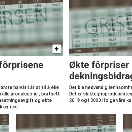
fôrprisene
Økte fôrpriser
dekningsbidra
rste halvår i år ut til å øke
Det ble nødvendig lønnsomhets
i alle produksjoner, bortsett
Det er slaktegrisprodusente
msetningsavgift og økte
2019 og i 2020 ifølge våre kal
ekker ned.