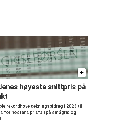
denes høyeste snittpris på
akt
ble rekordhøye deknings­bidrag i 2023 til
s for høstens prisfall på smågris og
t.