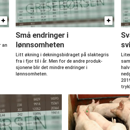
Små endringer i
Sv
lønnsomheten
sv
r an
Litt økning i dekningsbidraget på slaktegris
Lite
fra i fjor til i år. Men for de andre produk­
samm
e
sjonene blir det mindre endringer i
halv
lønnsomheten.
nedg
2019
tryk