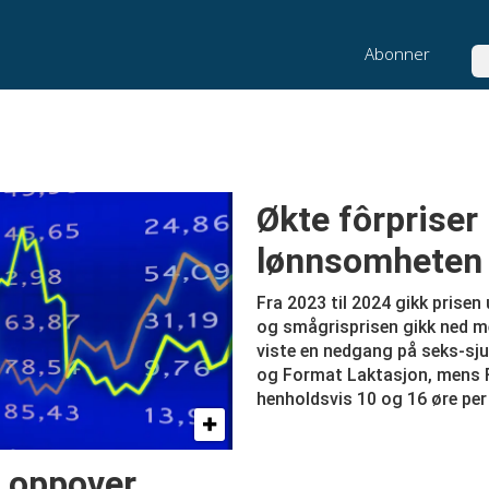
Abonner
Sø
Økte fôrpriser
lønnsomheten
Fra 2023 til 2024 gikk prisen
og smågrisprisen gikk ned m
viste en nedgang på seks-sju
og Format Laktasjon, mens F
henholdsvis 10 og 16 øre per
 oppover