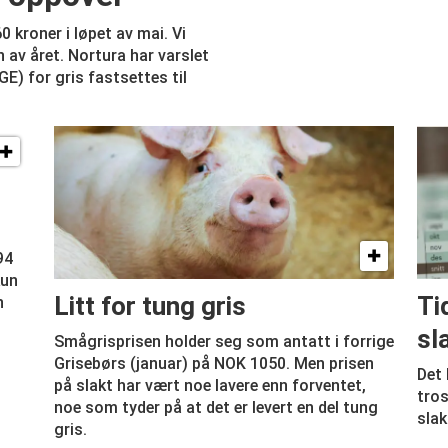
 kroner i løpet av mai. Vi
 av året. Nortura har varslet
E) for gris fastsettes til
e
94
kun
Litt for tung gris
Ti
n
sl
Smågrisprisen holder seg som antatt i forrige
Grisebørs (januar) på NOK 1050. Men prisen
Det 
på slakt har vært noe lavere enn forventet,
tros
noe som tyder på at det er levert en del tung
slak
gris.