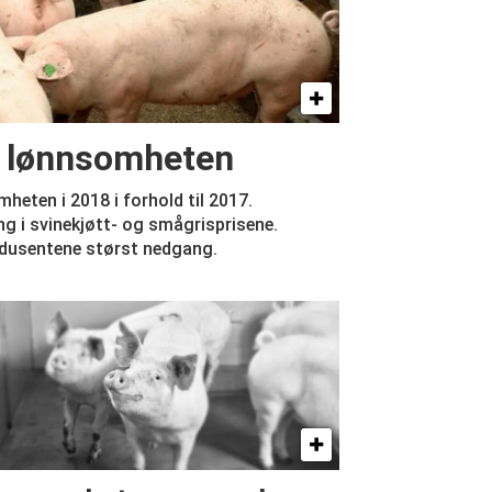
i lønnsomheten
heten i 2018 i forhold til 2017.
g i svinekjøtt- og smågrisprisene.
odusentene størst nedgang.