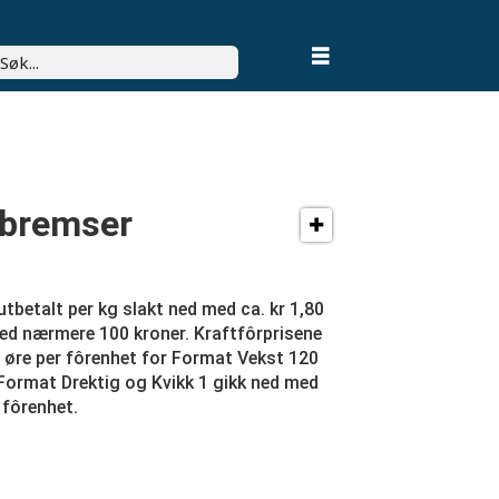
k
 bremser
 utbetalt per kg slakt ned med ca. kr 1,80
ed nærmere 100 kroner. Kraftfôrprisene
 øre per fôrenhet for Format Vekst 120
ormat Drektig og Kvikk 1 gikk ned med
 fôrenhet.