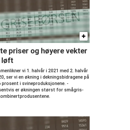
te priser og høyere vekter
 løft
enlikner vi 1. halvår i 2021 med 2. halvår
20, ser vi en økning i deknings­bidragene på
 prosent i svineproduksjonene. ­
entvis er økningen størst for smågris-
kombinertprodusentene.