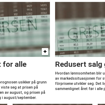
for alle
Redusert salg 
Hvordan lønnsomheten blir ut
av markedssituasjonen for sv
 prognosen ­usikker på grunn
fôrprisene utvikler seg. Det 
 viste seg at prisen på
sammenlignet året før i alle 
ten av august, og prisen på
g i ­august/september.