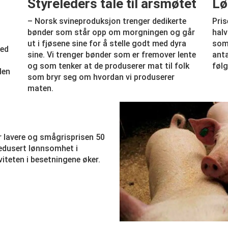
Styreleders tale til årsmøtet
Lø
– Norsk svineproduksjon trenger dedikerte
Pris
bønder som står opp om morgningen og går
halv
ut i fjøsene sine for å stelle godt med dyra
som 
med
sine. Vi trenger bønder som er fremover lente
anta
og som tenker at de produserer mat til folk
følg
Men
som bryr seg om hvordan vi produserer
.
maten.
kr lavere og smågrisprisen 50
redusert lønnsomhet i
viteten i besetningene øker.