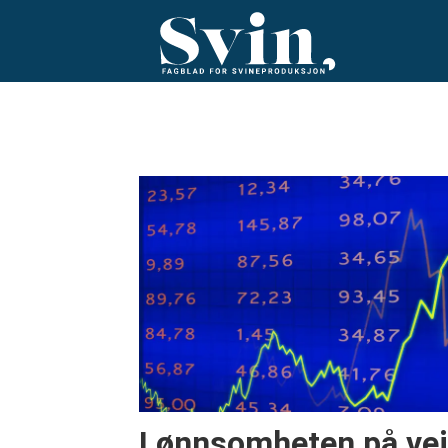
Tag:
grisebørsen
Lønnsomheten på vei