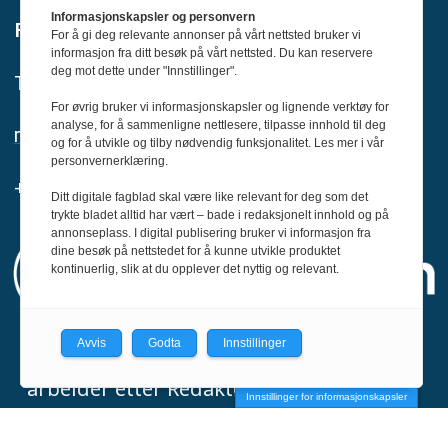
Informasjonskapsler og personvern
Redaktør:
For å gi deg relevante annonser på vårt nettsted bruker vi
informasjon fra ditt besøk på vårt nettsted. Du kan reservere
deg mot dette under "Innstillinger".
Tom-Erik Holmlund
For øvrig bruker vi informasjonskapsler og lignende verktøy for
analyse, for å sammenligne nettlesere, tilpasse innhold til deg
redaksjon@svin.no
og for å utvikle og tilby nødvendig funksjonalitet. Les mer i vår
personvernerklæring.
+47 916 68 668
Ditt digitale fagblad skal være like relevant for deg som det
trykte bladet alltid har vært – bade i redaksjonelt innhold og på
annonseplass. I digital publisering bruker vi informasjon fra
dine besøk på nettstedet for å kunne utvikle produktet
kontinuerlig, slik at du opplever det nyttig og relevant.
Avvis
Godta
Innstillinger
Svin er medlem av Fagpressen og
arbeider etter Redaktørplakaten og Vær
Innstillinger for informasjonskapsler
Varsom-plakatens regler for god