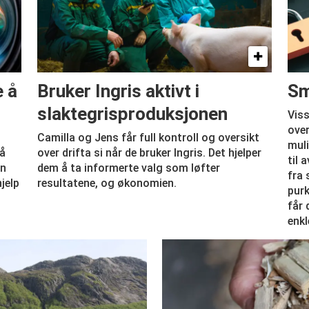
e å
Bruker Ingris aktivt i
Sm
slaktegrisproduksjonen
Viss
over
Camilla og Jens får full kontroll og oversikt
mul
Nå
over drifta si når de bruker Ingris. Det hjelper
til 
an
dem å ta informerte valg som løfter
fra 
jelp
resultatene, og økonomien.
purk
får 
enkl