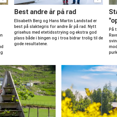
Best andre år på rad
St
"o
Elisabeth Berg og Hans Martin Landstad er
best på slaktegris for andre år på rad. Nytt
På t
grisehus med etetidsstrying og ekstra god
en
Ravn
plass både i bingen og i troa bidrar trolig til de
svin
gode resultatene.
nd
mode
og
purk