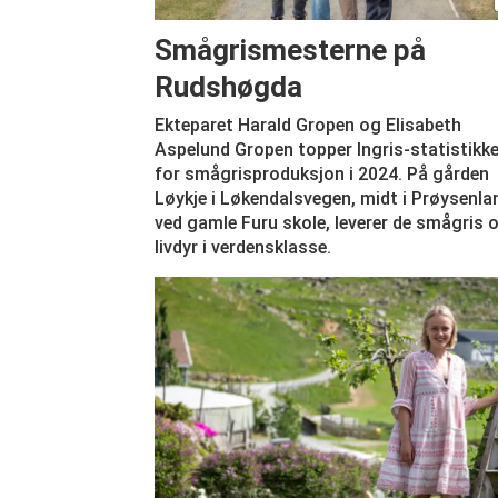
Smågrismesterne på
Rudshøgda
Ekteparet Harald Gropen og Elisabeth
Aspelund Gropen topper Ingris-statistikk
for smågrisproduksjon i 2024. På gården
Løykje i Løkendalsvegen, midt i Prøysenla
ved gamle Furu skole, leverer de smågris 
livdyr i verdensklasse.