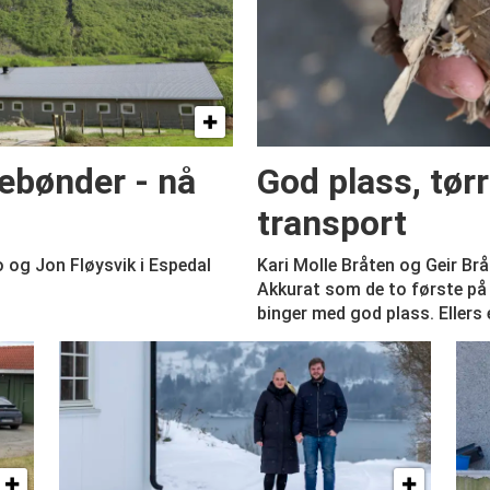
sebønder - nå
God plass, tør
transport
 og Jon Fløysvik i Espedal
Kari Molle Bråten og Geir Brå
Akkurat som de to første på 
binger med god plass. Ellers 