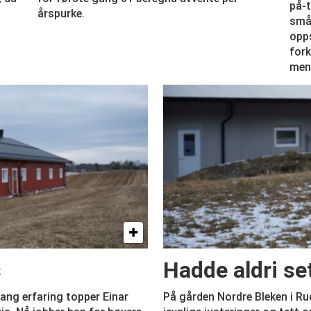
på-t
årspurke.
småg
opps
fork
men 
s
Hadde aldri set
lang erfaring topper Einar
På gården Nordre Bleken i Ru