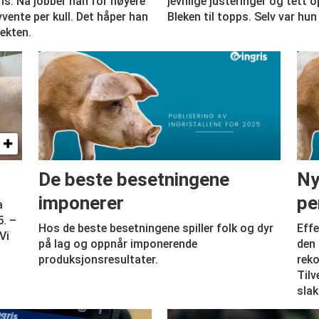
is. Nå jobber han for høyere
jevnlige justeringer og tett 
vente per kull. Det håper han
Bleken til topps. Selv var hu
vekten.
De beste besetningene
Ny
imponerer
pe
a
5. –
Hos de beste besetningene spiller folk og dyr
Effe
Vi
på lag og oppnår imponerende
den 
produksjonsresultater.
reko
Tilv
slak