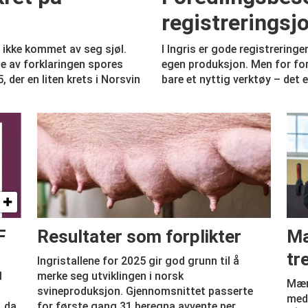
registreringsj
r ikke kommet av seg sjøl.
I Ingris er gode registreringe
oe av forklaringen spores
egen produksjon. Men for for
, der en liten krets i Norsvin
bare et nyttig verktøy – det e
F
Resultater som forplikter
Mæ
tr
Ingristallene for 2025 gir god grunn til å
l
merke seg utviklingen i norsk
Mære
svineproduksjon. Gjennomsnittet passerte
med 
, da
for første gang 31 beregna avvente per