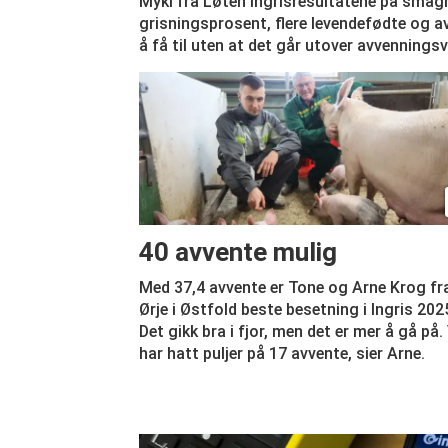
Myki fra Løten Ingrisresultatene på smågr
grisningsprosent, flere levendefødte og av
å få til uten at det går utover avvennings
40 avvente mulig
Med 37,4 avvente er Tone og Arne Krog fr
Ørje i Østfold beste besetning i Ingris 202
Det gikk bra i fjor, men det er mer å gå på. 
har hatt puljer på 17 avvente, sier Arne.