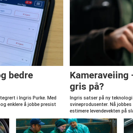
og bedre
Kameraveiing –
gris på?
ntegrert i Ingris Purke. Med
Ingris satser på ny teknologi
og enklere å jobbe presist
svineprodusenter. Nå jobbes 
estimere levendevekten på sla