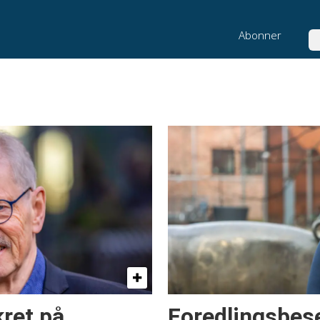
Abonner
Sø
kret på
Foredlingsbes