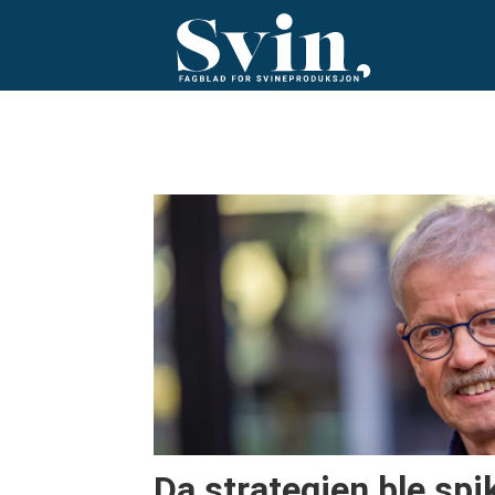
Tag:
3
Da strategien ble spi