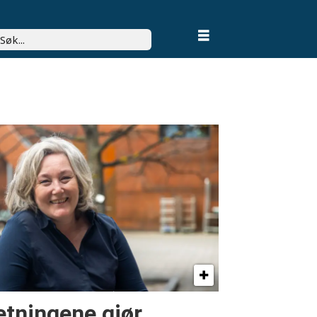
k
etningene gjør