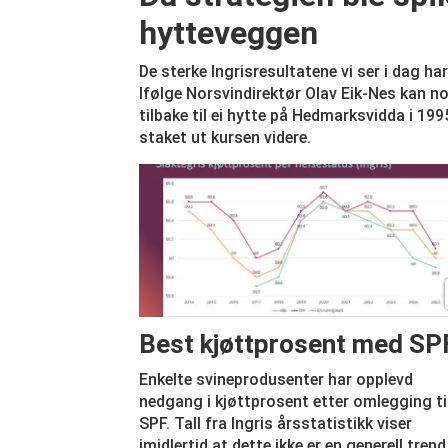
hytteveggen
De sterke Ingrisresultatene vi ser i dag ha
Ifølge Norsvindirektør Olav Eik-Nes kan n
tilbake til ei hytte på Hedmarksvidda i 1995
staket ut kursen videre.
Best kjøttprosent med SP
Enkelte svineprodusenter har opplevd
nedgang i kjøttprosent etter omlegging ti
SPF. Tall fra Ingris årsstatistikk viser
imidlertid at dette ikke er en generell trend