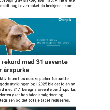
oppfølging av slaktegrisen fått Anne Grete
n mildt sagt overrasket da beskjeden kom.
 rekord med 31 avvente
r årspurke
ktiviteten hos norske purker fortsetter
gode utviklingen og i 2025 ble det igjen ny
rd med 31,1 beregna avvente per årspurke.
eksten øker hos både smågrisen og
tegrisen og det totale tapet reduseres.