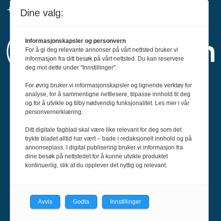
+47 916 68 668
Dine valg:
Informasjonskapsler og personvern
For å gi deg relevante annonser på vårt nettsted bruker vi
informasjon fra ditt besøk på vårt nettsted. Du kan reservere
deg mot dette under "Innstillinger".
For øvrig bruker vi informasjonskapsler og lignende verktøy for
Svin er medlem av Fagpressen og
analyse, for å sammenligne nettlesere, tilpasse innhold til deg
og for å utvikle og tilby nødvendig funksjonalitet. Les mer i vår
arbeider etter Redaktørplakaten og Vær
personvernerklæring.
Varsom-plakatens regler for god
Ditt digitale fagblad skal være like relevant for deg som det
presseskikk.
trykte bladet alltid har vært – bade i redaksjonelt innhold og på
annonseplass. I digital publisering bruker vi informasjon fra
dine besøk på nettstedet for å kunne utvikle produktet
kontinuerlig, slik at du opplever det nyttig og relevant.
Avvis
Godta
Innstillinger
Powered by Labrador CMS