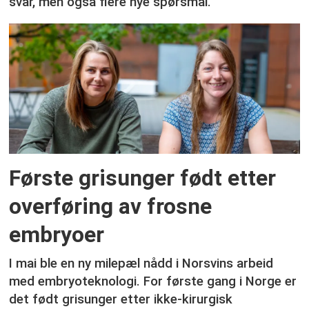
svar, men også flere nye spørsmål.
Første grisunger født etter
overføring av frosne
embryoer
I mai ble en ny milepæl nådd i Norsvins arbeid
med embryoteknologi. For første gang i Norge er
det født grisunger etter ikke-kirurgisk