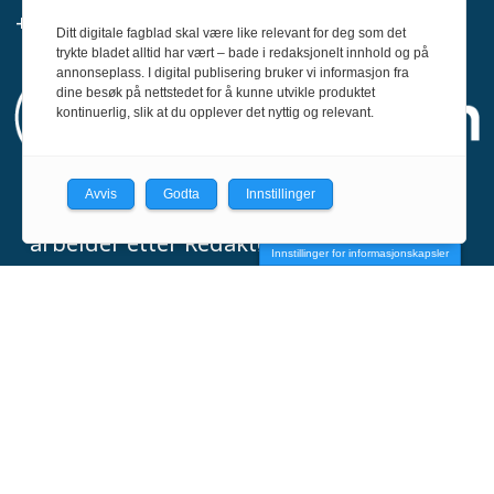
+47 916 68 668
Ditt digitale fagblad skal være like relevant for deg som det
trykte bladet alltid har vært – bade i redaksjonelt innhold og på
annonseplass. I digital publisering bruker vi informasjon fra
dine besøk på nettstedet for å kunne utvikle produktet
kontinuerlig, slik at du opplever det nyttig og relevant.
Avvis
Godta
Innstillinger
Svin er medlem av Fagpressen og
arbeider etter Redaktørplakaten og Vær
Innstillinger for informasjonskapsler
Varsom-plakatens regler for god
presseskikk.
Powered by Labrador CMS