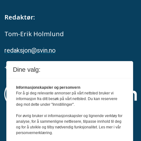
Redaktør:
Tom-Erik Holmlund
redaksjon@svin.no
+47 916 68 668
Dine valg:
Informasjonskapsler og personvern
For å gi deg relevante annonser på vårt nettsted bruker vi
informasjon fra ditt besøk på vårt nettsted. Du kan reservere
deg mot dette under "Innstillinger".
For øvrig bruker vi informasjonskapsler og lignende verktøy for
Svin er medlem av Fagpressen og
analyse, for å sammenligne nettlesere, tilpasse innhold til deg
og for å utvikle og tilby nødvendig funksjonalitet. Les mer i vår
arbeider etter Redaktørplakaten og Vær
personvernerklæring.
Varsom-plakatens regler for god