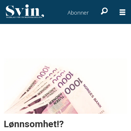
Abonner
Tag:
dekningsbidrag
Lønnsomhet!?