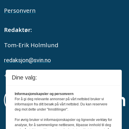
Personvern
Redaktør:
Tom-Erik Holmlund
redaksjon@svin.no
+47 916 68 668
Dine valg:
Informasjonskapsler og personvern
For å gi deg relevante annonser på vårt nettsted bruker vi
informasjon fra ditt besøk på vårt nettsted. Du kan reservere
deg mot dette under "Innstillinger".
For øvrig bruker vi informasjonskapsler og lignende verktøy for
Svin er medlem av Fagpressen og
analyse, for å sammenligne nettlesere, tilpasse innhold til deg