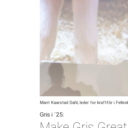
Marit Kaarstad Dahl, leder for kraftfôr i Felles
Gris i ´25:
Make Gris Great