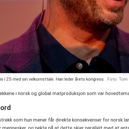
ris i 25 med sin velkomsttale. Han leder årets kongress.
Foto: Tom 
 trekkene i norsk og global matproduksjon som var hovedtema
jord
gstrekk som hun mener får direkte konsekvenser for norsk lan
r mennesker, og pekte på at dette skjer parallelt med at ant