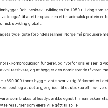
 innbygger. Dahl beskrev utviklingen fra 1950 til i dag som
n viste også til at etterspørselen etter animalsk protein er 
misk utvikling globalt.
ragets tydeligste forbindelseslinjer: Norge må produsere 
 norsk kornproduksjon fungerer, og hvorfor gris er særlig vik
atkvalitetshvete, og at bygg er den dominerende råvaren ma
– «690 000 tonn» bygg – viste hvor viktig fôrkornet er i det 
n best, og at dette gjør grisen til et strukturelt nav i verd
varer som brukes til husdyr, er ikke egnet til menneskemat»
te ressurser som ellers ville gått til spille.