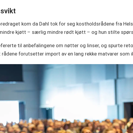
svikt
oredraget kom da Dahl tok for seg kostholdsrådene fra Hels
indre kjøtt – særlig mindre rødt kjøtt – og hun stilte spør
fererte til anbefalingene om nøtter og linser, og spurte re
t rådene forutsetter import av en lang rekke matvarer som i