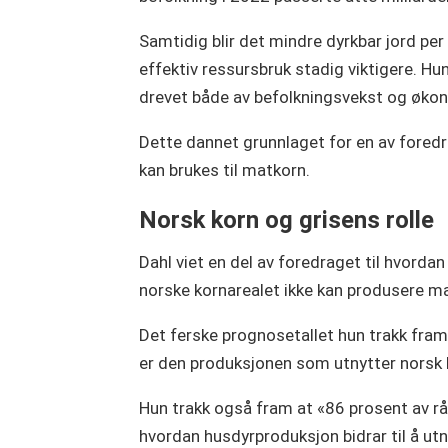
Samtidig blir det mindre dyrkbar jord per
effektiv ressursbruk stadig viktigere. Hu
drevet både av befolkningsvekst og økono
Dette dannet grunnlaget for en av fored
kan brukes til matkorn.
Norsk korn og grisens rolle
Dahl viet en del av foredraget til hvordan
norske kornarealet ikke kan produsere m
Det ferske prognosetallet hun trakk fram 
er den produksjonen som utnytter norsk kor
Hun trakk også fram at «86 prosent av rå
hvordan husdyrproduksjon bidrar til å utnyt