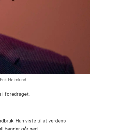
Erik Holmlund
 i foredraget.
dbruk. Hun viste til at verdens
all bønder går ned.