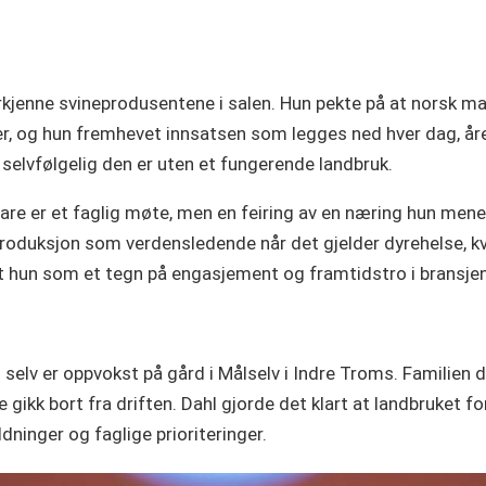
erkjenne svineprodusentene i salen. Hun pekte på at norsk m
er, og hun fremhevet innsatsen som legges ned hver dag, året
e selvfølgelig den er uten et fungerende landbruk.
bare er et faglig møte, men en feiring av en næring hun mene
oduksjon som verdensledende når det gjelder dyrehelse, kva
ket hun som et tegn på engasjement og framtidstro i bransjen
 selv er oppvokst på gård i Målselv i Indre Troms. Familien d
gikk bort fra driften. Dahl gjorde det klart at landbruket fo
dninger og faglige prioriteringer.