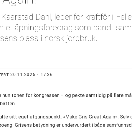
stad Dahl, leder for kraftfôr i Felle
 hun et åpningsforedrag som bandt sam
sens plass i norsk jordbruk.
20.11.2025 - 17:36
TERT
 hun tonen for kongressen – og pekte samtidig på flere må
batten.
 kalte sitt eget utgangspunkt: «Make Gris Great Again». Sel
poeng: Grisens betydning er undervurdert i både samfunnsde