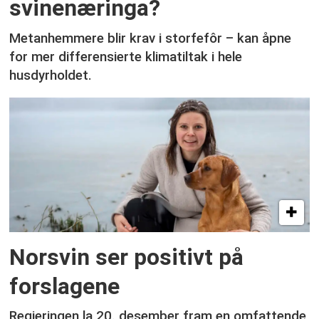
svinenæringa?
Metanhemmere blir krav i storfefôr – kan åpne
for mer differensierte klimatiltak i hele
husdyrholdet.
Norsvin ser positivt på
forslagene
Regjeringen la 20. desember fram en omfattende