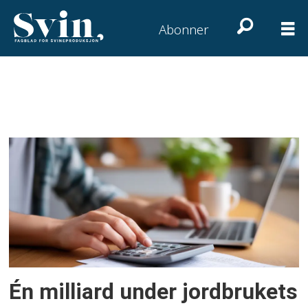
Abonner
Tag:
svinenæringa
Én milliard under jordbrukets