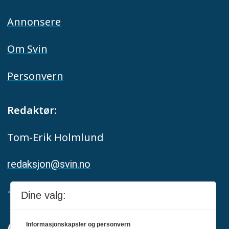
Annonsere
Om Svin
Personvern
Redaktør:
Tom-Erik Holmlund
redaksjon@svin.no
+47 916 68 668
Dine valg:
Informasjonskapsler og personvern