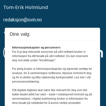
Tom-Erik Holmlund
redaksjon@svin.no
+47 916 68 668
Dine valg:
Informasjonskapsler og personvern
For å gi deg relevante annonser på vårt nettsted bruker vi
informasjon fra ditt besøk på vårt nettsted. Du kan reservere
deg mot dette under "Innstillinger".
For øvrig bruker vi informasjonskapsler og lignende verktøy for
Svin er medlem av Fagpressen og
analyse, for å sammenligne nettlesere, tilpasse innhold til deg
og for å utvikle og tilby nødvendig funksjonalitet. Les mer i vår
arbeider etter Redaktørplakaten og Vær
personvernerklæring.
Varsom-plakatens regler for god
Ditt digitale fagblad skal være like relevant for deg som det
presseskikk.
trykte bladet alltid har vært – bade i redaksjonelt innhold og på
annonseplass. I digital publisering bruker vi informasjon fra
dine besøk på nettstedet for å kunne utvikle produktet