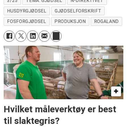
3/25
TEMA: GJØDSEL
N-DIREKTIVET
HUSDYRGJØDSEL
GJØDSELFORSKRIFT
FOSFORGJØDSEL
PRODUKSJON
ROGALAND
Hvilket måleverktøy er best
til slaktegris?