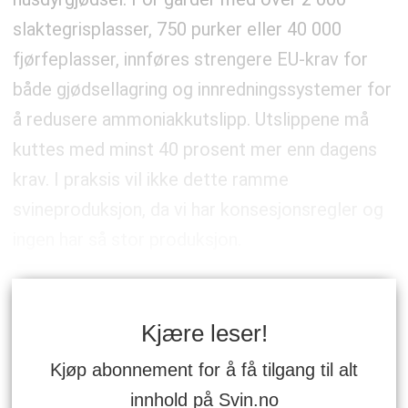
slaktegrisplasser, 750 purker eller 40 000
fjørfeplasser, innføres strengere EU-krav for
både gjødsellagring og innredningssystemer for
å redusere ammoniakkutslipp. Utslippene må
kuttes med minst 40 prosent mer enn dagens
krav. I praksis vil ikke dette ramme
svineproduksjon, da vi har konsesjonsregler og
ingen har så stor produksjon.
Kjære leser!
Kjøp abonnement for å få tilgang til alt
innhold på Svin.no