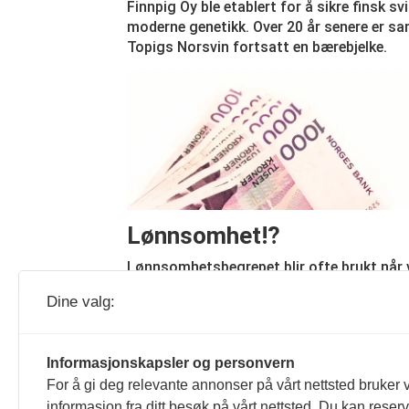
Finnpig Oy ble etablert for å sikre finsk s
moderne genetikk. Over 20 år senere er s
Topigs Norsvin fortsatt en bærebjelke.
Lønnsomhet!?
Lønnsomhetsbegrepet blir ofte brukt når v
innom økonomien i svineholdet. Det er ikk
Dine valg:
alltid en treffer like godt med bruken av
begrepet.
Informasjonskapsler og personvern
For å gi deg relevante annonser på vårt nettsted bruker v
informasjon fra ditt besøk på vårt nettsted. Du kan reser