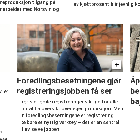
vineproduksjon tilgang på
av kjøttprosent blir jevnlig k
amarbeidet med Norsvin og
Foredlingsbesetningene gjør
Åp
registreringsjobben få ser
be
i er
e
ba
I Ingris er gode registreringer viktige for alle
som vil ha oversikt over egen produksjon. Men
for foredlingsbesetningene er registrering
ikke bare et nyttig verktøy – det er en sentral
del av selve jobben.
i
vere