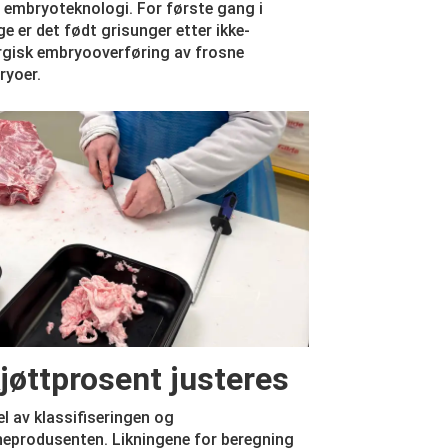
embryoteknologi. For første gang i
e er det født grisunger etter ikke-
rgisk embryooverføring av frosne
ryoer.
jøttprosent justeres
el av klassifiseringen og
neprodusenten. Likningene for beregning