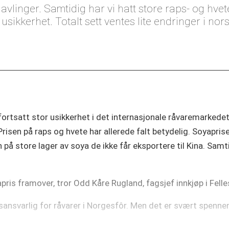
yaavlinger. Samtidig har vi hatt store raps- og hv
usikkerhet. Totalt sett ventes lite endringer i nors
ortsatt stor usikkerhet i det internasjonale råvaremarkedet
risen på raps og hvete har allerede falt betydelig. Soyaprise
 på store lager av soya de ikke får eksportere til Kina. Sa
pris framover, tror Odd Kåre Rugland, fagsjef innkjøp i Fel
jøpsansvarlig for råvarer i Norgesfôr. Men det er svært sp