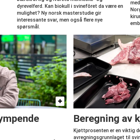
med 
dyrevelferd. Kan biokull i svinefôret da være en
Norg
mulighet? Ny norsk masterstudie gir
kiru
interessante svar, men også flere nye
emb
spørsmål.
krympende
Beregning av k
Kjøttprosenten er en viktig d
avregningsgrunnlaget til svi