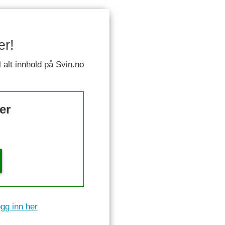
er!
l alt innhold på Svin.no
er
gg inn her