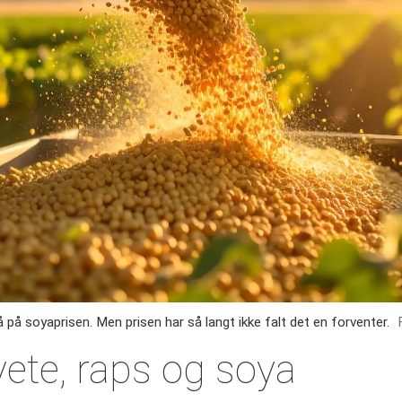
å på soyaprisen. Men prisen har så langt ikke falt det en forventer.
vete, raps og soya