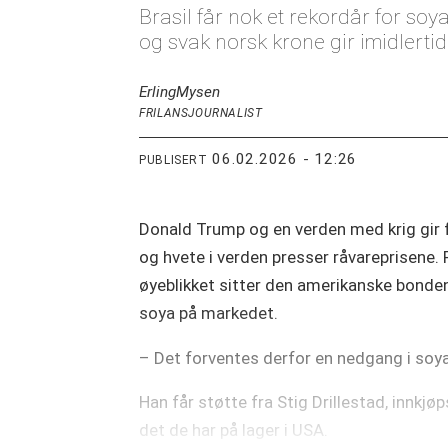
Brasil får nok et rekordår for so
og svak norsk krone gir imidlertid 
Erling
Mysen
FRILANSJOURNALIST
06.02.2026 - 12:26
PUBLISERT
Donald Trump og en verden med krig gir f
og hvete i verden presser råvareprisene. P
øyeblikket sitter den amerikanske bonden
soya på markedet.
– Det forventes derfor en nedgang i soya
Han får støtte fra Stig Drillestad, innk
det de har på lager i USA.