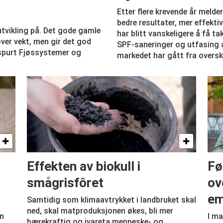
Etter flere krevende år melde
bedre resultater, mer effekt
utvikling på. Det gode gamle
har blitt vanskeligere å få ta
ver vekt, men gir det god
SPF-saneringer og utfasing a
 spurt Fjøssystemer og
markedet har gått fra oversk
Effekten av biokull i
Fø
smågrisfôret
ov
em
Samtidig som klimaavtrykket i landbruket skal
ned, skal matproduksjonen økes, bli mer
en
I ma
bærekraftig og ivareta menneske- og