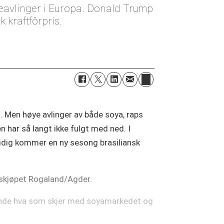
eteavlinger i Europa. Donald Trump
k kraftfôrpris.
. Men høye avlinger av både soya, raps
n har så langt ikke fulgt med ned. I
mtidig kommer en ny sesong brasiliansk
leskjøpet Rogaland/Agder.
ennende hva som skjer med soyamarkedet og