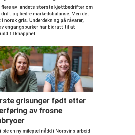
r flere av landets største kjøttbedrifter om
iv drift og bedre markedsbalanse. Men det
k i norsk gris. Underdekning på råvarer,
v engangspurker har bidratt til at
udd til knapphet.
rste grisunger født etter
erføring av frosne
bryoer
i ble en ny milepæl nådd i Norsvins arbeid