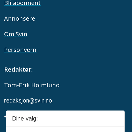
Bli abonnent
Annonsere
Om Svin
Personvern
Redaktør:
Tom-Erik Holmlund
redaksjon@svin.no
+47 916 68 668
Dine valg: