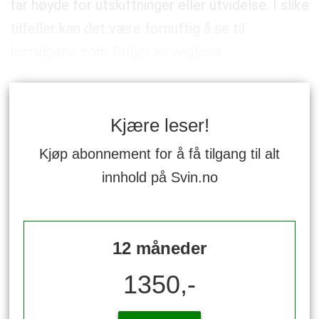
tar høyde for utskiftninger eller utvidelse. I slike
tilfeller kan det være fornuftig å se til
løsningene som følger av veglova.
Kjære leser!
Kjøp abonnement for å få tilgang til alt
innhold på Svin.no
12 måneder
1350,-