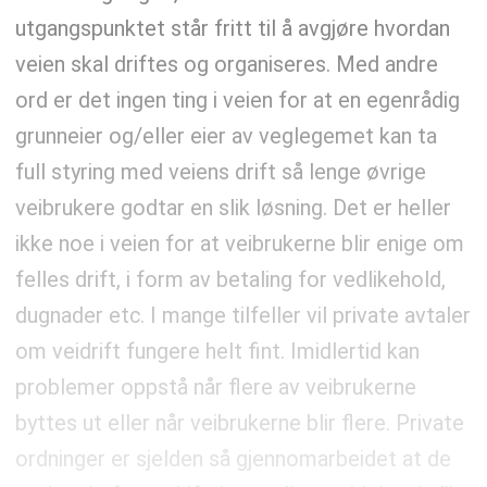
utgangspunktet står fritt til å avgjøre hvordan
veien skal driftes og organiseres. Med andre
ord er det ingen ting i veien for at en egenrådig
grunneier og/eller eier av veglegemet kan ta
full styring med veiens drift så lenge øvrige
veibrukere godtar en slik løsning. Det er heller
ikke noe i veien for at veibrukerne blir enige om
felles drift, i form av betaling for vedlikehold,
dugnader etc. I mange tilfeller vil private avtaler
om veidrift fungere helt fint. Imidlertid kan
problemer oppstå når flere av veibrukerne
byttes ut eller når veibrukerne blir flere. Private
ordninger er sjelden så gjennomarbeidet at de