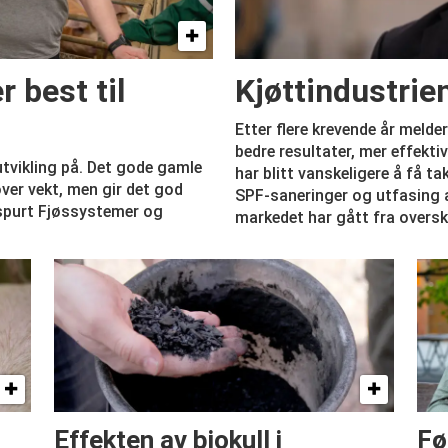
 best til
Kjøttindustrie
Etter flere krevende år melde
bedre resultater, mer effekt
utvikling på. Det gode gamle
har blitt vanskeligere å få ta
ver vekt, men gir det god
SPF-saneringer og utfasing a
 spurt Fjøssystemer og
markedet har gått fra oversk
Effekten av biokull i
Fø