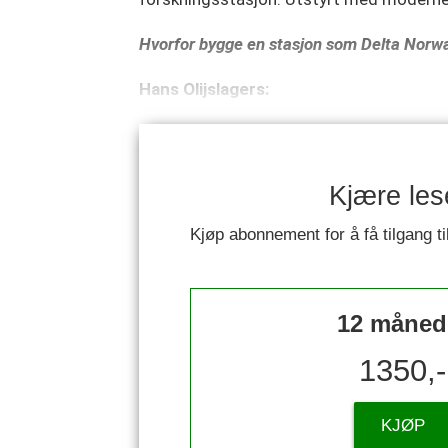
Hvorfor bygge en stasjon som Delta Norw
Hans Olijslagers:
Kjære les
Kjøp abonnement for å få tilgang ti
12 måned
1350,-
KJØP