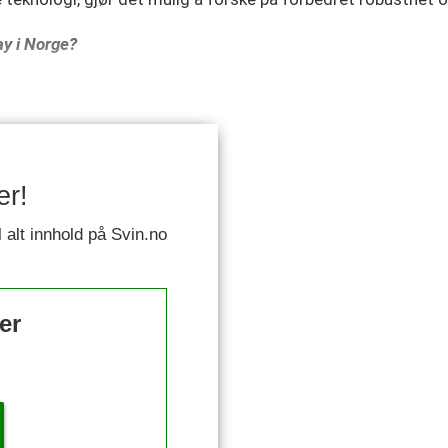
ay i Norge?
er!
l alt innhold på Svin.no
er