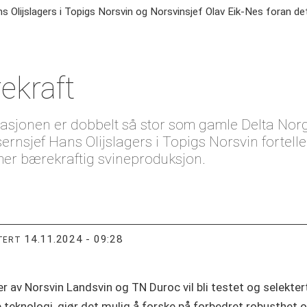
s Olijslagers i Topigs Norsvin og Norsvinsjef Olav Eik-Nes foran det 
rekraft
tasjonen er dobbelt så stor som gamle Delta Norg
sernsjef Hans Olijslagers i Topigs Norsvin fortell
mer bærekraftig svineproduksjon.
14.11.2024 - 09:28
TERT
 av Norsvin Landsvin og TN Duroc vil bli testet og selektert.
teknologi, gjør det mulig å forske på forbedret robusthet 