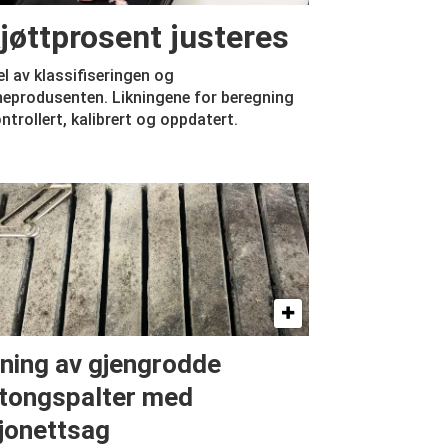
jøttprosent justeres
el av klassifiseringen og
neprodusenten. Likningene for beregning
ontrollert, kalibrert og oppdatert.
ning av gjengrodde
tongspalter med
jonettsag