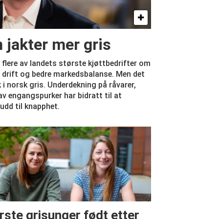
n jakter mer gris
r flere av landets største kjøttbedrifter om
iv drift og bedre markedsbalanse. Men det
k i norsk gris. Underdekning på råvarer,
v engangspurker har bidratt til at
udd til knapphet.
rste grisunger født etter