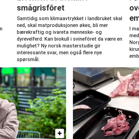
smågrisfôret
ov
em
Samtidig som klimaavtrykket i landbruket skal
ned, skal matproduksjonen økes, bli mer
en
I ma
bærekraftig og ivareta menneske- og
med 
dyrevelferd. Kan biokull i svinefôret da være en
Norg
mulighet? Ny norsk masterstudie gir
kiru
interessante svar, men også flere nye
emb
spørsmål.