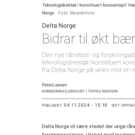
Teknologidirektør/ konstituert konsernsjef Han
Norge.
Foto: Ricardofoto
Delta Norge:
Bidrar til økt bæ
Den nye rånetest- og forskningss
teknologidirektør/konstituert kon
fra Delta Norge på veien mot en 
Peter
Loenen
KOMMUNIKASJONSSJEF I TOPIGS NORSVIN
04.11.2024 - 15:18
PUBLISERT
SIST OPPDA
Delta Norge vil være stedet der unge råner
forskningsstasjon. Utstyrt med moderne 