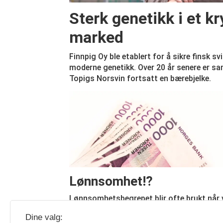
Sterk genetikk i et 
marked
Finnpig Oy ble etablert for å sikre finsk s
moderne genetikk. Over 20 år senere er s
Topigs Norsvin fortsatt en bærebjelke.
Lønnsomhet!?
Lønnsomhetsbegrepet blir ofte brukt når v
innom økonomien i svineholdet. Det er ikk
Dine valg:
alltid en treffer like godt med bruken av