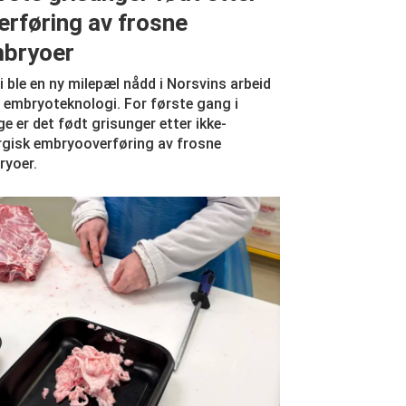
erføring av frosne
bryoer
i ble en ny milepæl nådd i Norsvins arbeid
embryoteknologi. For første gang i
e er det født grisunger etter ikke-
rgisk embryooverføring av frosne
ryoer.