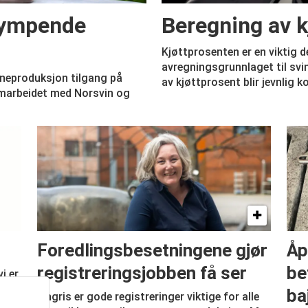
krympende
Beregning av k
Kjøttprosenten er en viktig d
avregningsgrunnlaget til svi
vineproduksjon tilgang på
av kjøttprosent blir jevnlig k
amarbeidet med Norsvin og
Foredlingsbesetningene gjør
Åp
registreringsjobben få ser
be
i er
e
ba
I Ingris er gode registreringer viktige for alle