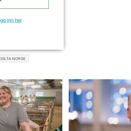
gg inn her
DELTA NORGE