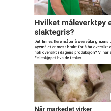
Hvilket måleverktøy er
slaktegris?
Det finnes flere måter å overvåke grisens 
øyemålet er mest brukt for å ha oversikt o
nok oversikt i dagens produksjon? Vi har
Felleskjøpet hva de tenker.
Når markedet virker