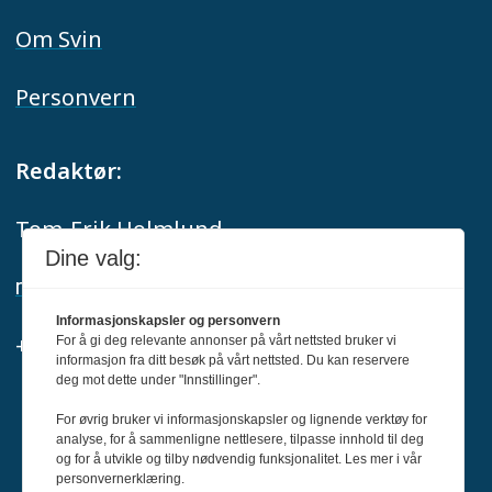
Om Svin
Personvern
Redaktør:
Tom-Erik Holmlund
Dine valg:
redaksjon@svin.no
Informasjonskapsler og personvern
+47 916 68 668
For å gi deg relevante annonser på vårt nettsted bruker vi
informasjon fra ditt besøk på vårt nettsted. Du kan reservere
deg mot dette under "Innstillinger".
For øvrig bruker vi informasjonskapsler og lignende verktøy for
Svin er medlem av Fagpressen og
analyse, for å sammenligne nettlesere, tilpasse innhold til deg
og for å utvikle og tilby nødvendig funksjonalitet. Les mer i vår
arbeider etter Redaktørplakaten og Vær
personvernerklæring.