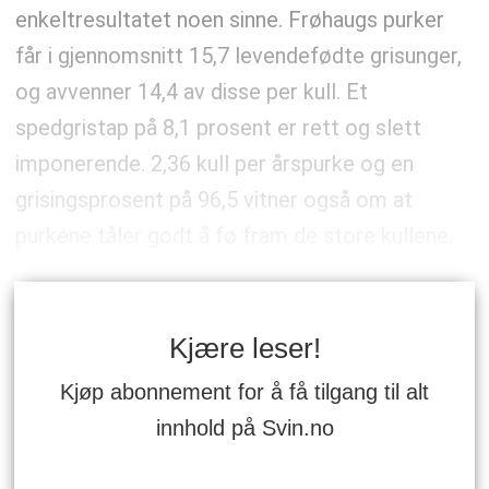
enkeltresultatet noen sinne. Frøhaugs purker
får i gjennomsnitt 15,7 levendefødte grisunger,
og avvenner 14,4 av disse per kull. Et
spedgristap på 8,1 prosent er rett og slett
imponerende. 2,36 kull per årspurke og en
grisingsprosent på 96,5 vitner også om at
purkene tåler godt å fø fram de store kullene.
Kjære leser!
Kjøp abonnement for å få tilgang til alt
innhold på Svin.no