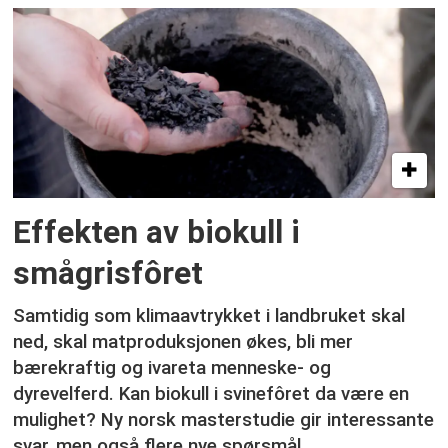
Effekten av biokull i
smågrisfôret
Samtidig som klimaavtrykket i landbruket skal
ned, skal matproduksjonen økes, bli mer
bærekraftig og ivareta menneske- og
dyrevelferd. Kan biokull i svinefôret da være en
mulighet? Ny norsk masterstudie gir interessante
svar, men også flere nye spørsmål.