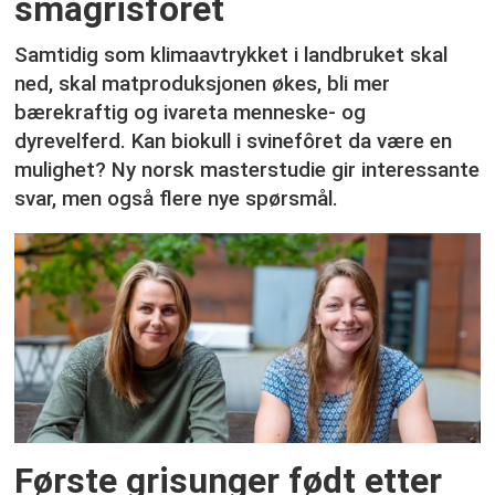
smågrisfôret
Samtidig som klimaavtrykket i landbruket skal
ned, skal matproduksjonen økes, bli mer
bærekraftig og ivareta menneske- og
dyrevelferd. Kan biokull i svinefôret da være en
mulighet? Ny norsk masterstudie gir interessante
svar, men også flere nye spørsmål.
Første grisunger født etter