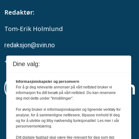
Redaktør:
Tom-Erik Holmlund
redaksjon@svin.no
+47 916 68 668
Dine valg:
Informasjonskapsler og personvern
For å gi deg relevante annonser på vårt nettsted bruker vi
informasjon fra ditt besøk på vårt nettsted. Du kan reservere
deg mot dette under "Innstillinger".
For øvrig bruker vi informasjonskapsler og lignende verktøy for
Svin er medlem av Fagpressen og
analyse, for å sammenligne nettlesere, tilpasse innhold til deg
og for å utvikle og tilby nødvendig funksjonalitet. Les mer i vår
arbeider etter Redaktørplakaten og Vær
personvernerklæring.
Varsom-plakatens regler for god
Ditt digitale fagblad skal være like relevant for deg som det