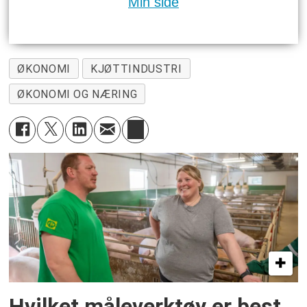
Min side
ØKONOMI
KJØTTINDUSTRI
ØKONOMI OG NÆRING
Hvilket måleverktøy er best