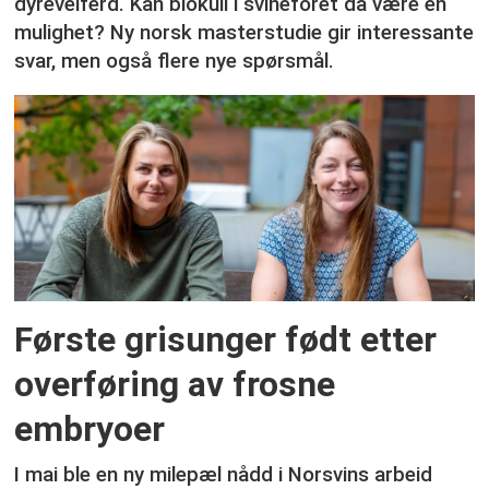
dyrevelferd. Kan biokull i svinefôret da være en
mulighet? Ny norsk masterstudie gir interessante
svar, men også flere nye spørsmål.
Første grisunger født etter
overføring av frosne
embryoer
I mai ble en ny milepæl nådd i Norsvins arbeid