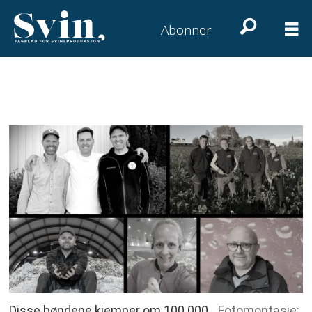
Abonner
Disse bøndene kjemper om 100 000.
Fotomontasje: