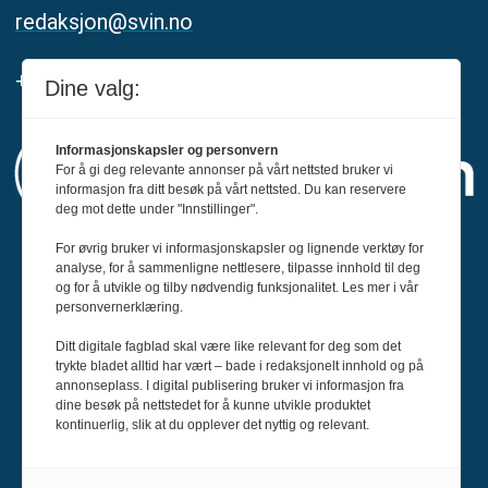
redaksjon@svin.no
+47 916 68 668
Dine valg:
Informasjonskapsler og personvern
For å gi deg relevante annonser på vårt nettsted bruker vi
informasjon fra ditt besøk på vårt nettsted. Du kan reservere
deg mot dette under "Innstillinger".
For øvrig bruker vi informasjonskapsler og lignende verktøy for
Svin er medlem av Fagpressen og
analyse, for å sammenligne nettlesere, tilpasse innhold til deg
og for å utvikle og tilby nødvendig funksjonalitet. Les mer i vår
arbeider etter Redaktørplakaten og Vær
personvernerklæring.
Varsom-plakatens regler for god
Ditt digitale fagblad skal være like relevant for deg som det
presseskikk.
trykte bladet alltid har vært – bade i redaksjonelt innhold og på
annonseplass. I digital publisering bruker vi informasjon fra
dine besøk på nettstedet for å kunne utvikle produktet
kontinuerlig, slik at du opplever det nyttig og relevant.