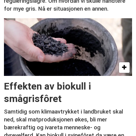
reguleringslagre. Om hvordan vi skulle håndtere
for mye gris. Nå er situasjonen en annen.
Effekten av biokull i
smågrisfôret
Samtidig som klimaavtrykket i landbruket skal
ned, skal matproduksjonen økes, bli mer
bærekraftig og ivareta menneske- og
dyrevelferd. Kan biokull i svinefôret da være en