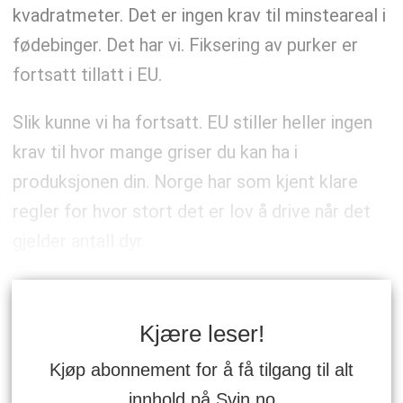
kvadratmeter. Det er ingen krav til minsteareal i
fødebinger. Det har vi. Fiksering av purker er
fortsatt tillatt i EU.
Slik kunne vi ha fortsatt. EU stiller heller ingen
krav til hvor mange griser du kan ha i
produksjonen din. Norge har som kjent klare
regler for hvor stort det er lov å drive når det
gjelder antall dyr.
Kjære leser!
Kjøp abonnement for å få tilgang til alt
innhold på Svin.no