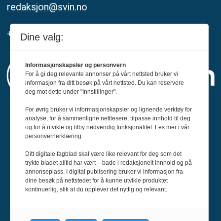
redaksjon@svin.no
+47 916 68 668
Dine valg:
Informasjonskapsler og personvern
For å gi deg relevante annonser på vårt nettsted bruker vi
informasjon fra ditt besøk på vårt nettsted. Du kan reservere
deg mot dette under "Innstillinger".
For øvrig bruker vi informasjonskapsler og lignende verktøy for
Svin er medlem av Fagpressen og
analyse, for å sammenligne nettlesere, tilpasse innhold til deg
og for å utvikle og tilby nødvendig funksjonalitet. Les mer i vår
arbeider etter Redaktørplakaten og Vær
personvernerklæring.
Varsom-plakatens regler for god
Ditt digitale fagblad skal være like relevant for deg som det
presseskikk.
trykte bladet alltid har vært – bade i redaksjonelt innhold og på
annonseplass. I digital publisering bruker vi informasjon fra
dine besøk på nettstedet for å kunne utvikle produktet
kontinuerlig, slik at du opplever det nyttig og relevant.