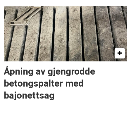
Åpning av gjengrodde
betongspalter med
bajonettsag