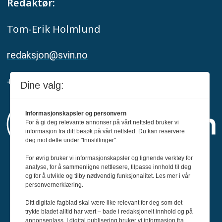
Redaktør:
Tom-Erik Holmlund
redaksjon@svin.no
+47 916 68 668
Dine valg:
Informasjonskapsler og personvern
For å gi deg relevante annonser på vårt nettsted bruker vi
informasjon fra ditt besøk på vårt nettsted. Du kan reservere
deg mot dette under "Innstillinger".
For øvrig bruker vi informasjonskapsler og lignende verktøy for
Svin er medlem av Fagpressen og
analyse, for å sammenligne nettlesere, tilpasse innhold til deg
og for å utvikle og tilby nødvendig funksjonalitet. Les mer i vår
arbeider etter Redaktørplakaten og Vær
personvernerklæring.
Varsom-plakatens regler for god
Ditt digitale fagblad skal være like relevant for deg som det
presseskikk.
trykte bladet alltid har vært – bade i redaksjonelt innhold og på
annonseplass. I digital publisering bruker vi informasjon fra