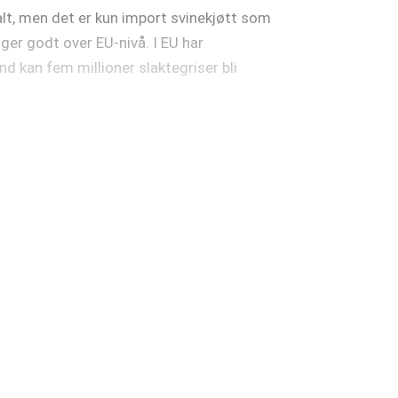
falt, men det er kun import svinekjøtt som
gger godt over EU-nivå. I EU har
d kan fem millioner slaktegriser bli