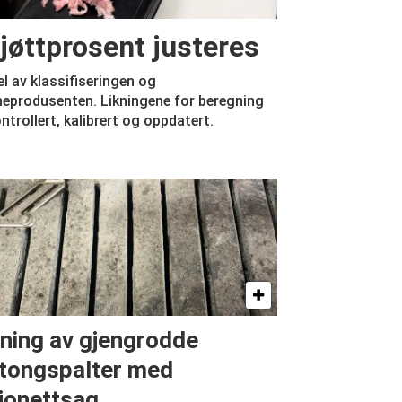
jøttprosent justeres
el av klassifiseringen og
neprodusenten. Likningene for beregning
ontrollert, kalibrert og oppdatert.
ning av gjengrodde
tongspalter med
jonettsag