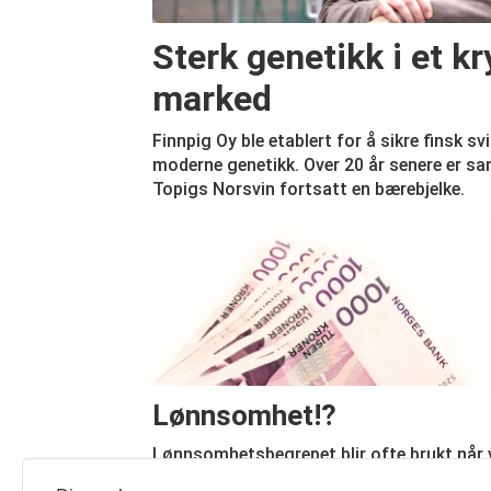
Sterk genetikk i et 
marked
Finnpig Oy ble etablert for å sikre finsk s
moderne genetikk. Over 20 år senere er s
Topigs Norsvin fortsatt en bærebjelke.
Lønnsomhet!?
Lønnsomhetsbegrepet blir ofte brukt når v
innom økonomien i svineholdet. Det er ikk