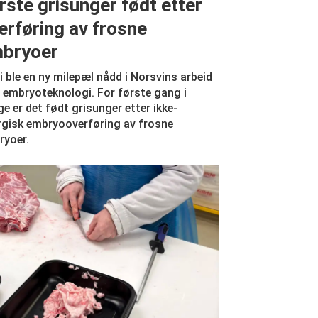
rste grisunger født etter
erføring av frosne
bryoer
i ble en ny milepæl nådd i Norsvins arbeid
embryoteknologi. For første gang i
e er det født grisunger etter ikke-
rgisk embryooverføring av frosne
ryoer.