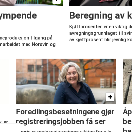
krympende
Beregning av k
Kjøttprosenten er en viktig d
avregningsgrunnlaget til svi
vineproduksjon tilgang på
av kjøttprosent blir jevnlig k
amarbeidet med Norsvin og
Foredlingsbesetningene gjør
Åp
registreringsjobben få ser
be
i er
e
ba
I Ingris er gode registreringer viktige for alle