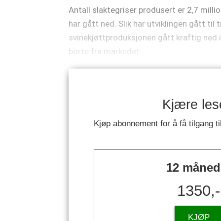
Antall slaktegriser produsert er 2,7 milli
har gått ned. Slik har utviklingen gått ti
svinekjøttproduksjonen gått kraftig ned i
borte fra markedet.
Kjære les
Kjøp abonnement for å få tilgang ti
12 måned
1350,-
KJØP