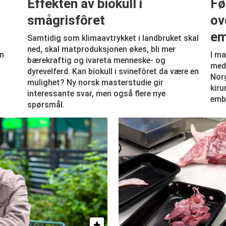
Effekten av biokull i
Fø
smågrisfôret
ov
em
Samtidig som klimaavtrykket i landbruket skal
ned, skal matproduksjonen økes, bli mer
en
I ma
bærekraftig og ivareta menneske- og
med 
dyrevelferd. Kan biokull i svinefôret da være en
Norg
mulighet? Ny norsk masterstudie gir
kiru
interessante svar, men også flere nye
emb
spørsmål.