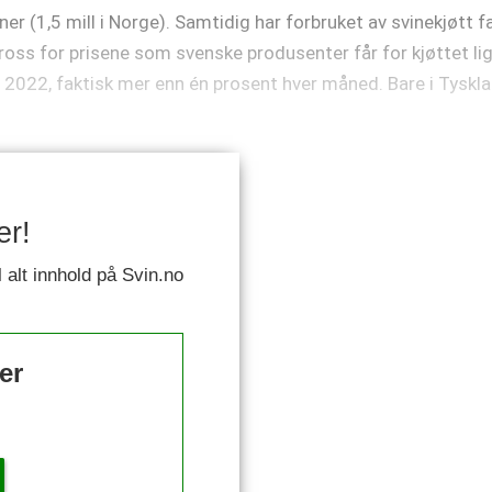
oner (1,5 mill i Norge). Samtidig har forbruket av svinekjøtt 
l tross for prisene som svenske produsenter får for kjøttet li
 2022, faktisk mer enn én prosent hver måned. Bare i Tysklan
er!
l alt innhold på Svin.no
er