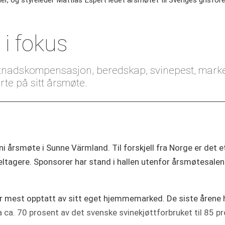
ander, og styreleder Mattias Espert ledet årsmøtet til Sveriges grisför
i fokus
tnadskompensasjon, beredskap, svinepest, marke
te på sitt årsmøte.
ni årsmøte i Sunne Värmland. Til forskjell fra Norge er det
ltagere. Sponsorer har stand i hallen utenfor årsmøte­salen
mest opptatt av sitt eget hjemmemarked. De siste årene har
ca. 70 prosent av det svenske svinekjøttforbruket til 85 pr