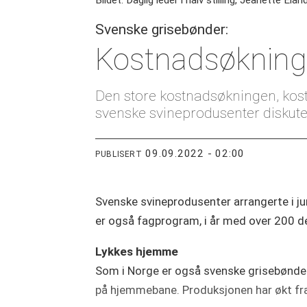
Bildet: Daglig leder i halv stilling, Jeanette El
Svenske grisebønder:
Kostnadsøkning 
Den store kostnadsøkningen, kos
svenske svineprodusenter diskuter
09.09.2022 - 02:00
PUBLISERT
Svenske svineprodusenter arrangerte i ju
er også fagprogram, i år med over 200 de
Lykkes hjemme
Som i Norge er også svenske grisebønder 
på hjemmebane. Produksjonen har økt fra 