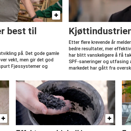
 best til
Kjøttindustrie
Etter flere krevende år melde
bedre resultater, mer effekt
utvikling på. Det gode gamle
har blitt vanskeligere å få ta
ver vekt, men gir det god
SPF-saneringer og utfasing a
 spurt Fjøssystemer og
markedet har gått fra oversk