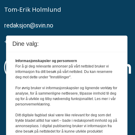
Tom-Erik Holmlund
redaksjon@svin.no
+47 916 68 668
Dine valg:
Informasjonskapsler og personvern
For å gi deg relevante annonser på vårt nettsted bruker vi
informasjon fra ditt besøk på vårt nettsted. Du kan reservere
deg mot dette under "Innstillinger".
For øvrig bruker vi informasjonskapsler og lignende verktøy for
Svin er medlem av Fagpressen og
analyse, for å sammenligne nettlesere, tilpasse innhold til deg
og for å utvikle og tilby nødvendig funksjonalitet. Les mer i vår
arbeider etter Redaktørplakaten og Vær
personvernerklæring.
Varsom-plakatens regler for god
Ditt digitale fagblad skal være like relevant for deg som det
presseskikk.
trykte bladet alltid har vært – bade i redaksjonelt innhold og på
annonseplass. I digital publisering bruker vi informasjon fra
dine besøk på nettstedet for å kunne utvikle produktet