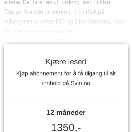
eierne. Dette er en utfordring, sier Tilstra.
Topigs Norsvin er nummer tre i USA på
svinegenetikk etter PIC og DNA Genetics, men
har stigende markedsandel.
Kjære leser!
Kjøp abonnement for å få tilgang til alt
innhold på Svin.no
12 måneder
1350,-