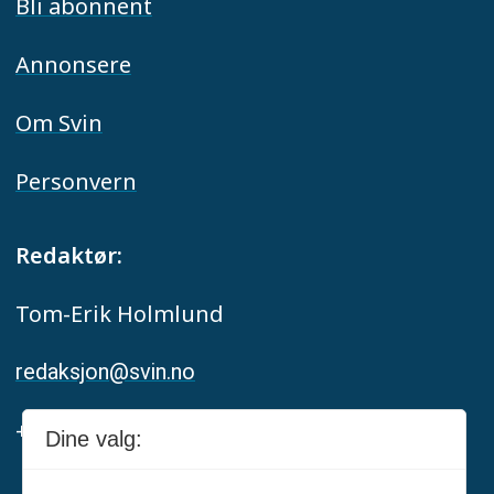
Bli abonnent
Annonsere
Om Svin
Personvern
Redaktør:
Tom-Erik Holmlund
redaksjon@svin.no
+47 916 68 668
Dine valg: