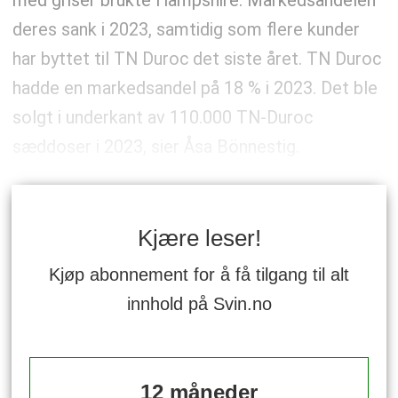
med griser brukte Hampshire. Markedsandelen
deres sank i 2023, samtidig som flere kunder
har byttet til TN Duroc det siste året. TN Duroc
hadde en markedsandel på 18 % i 2023. Det ble
solgt i underkant av 110.000 TN-Duroc
sæddoser i 2023, sier Åsa Bönnestig.
Kjære leser!
Kjøp abonnement for å få tilgang til alt
innhold på Svin.no
12 måneder