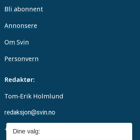
Bli abonnent
Annonsere
Om Svin
Personvern
Redaktør:
Tom-Erik Holmlund
redaksjon@svin.no
+47 916 68 668
Dine valg: