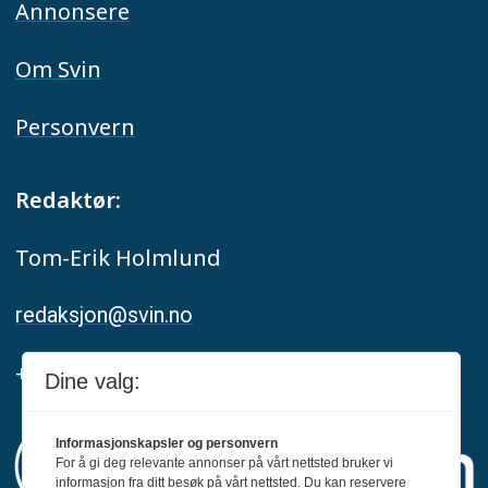
Annonsere
Om Svin
Personvern
Redaktør:
Tom-Erik Holmlund
redaksjon@svin.no
+47 916 68 668
Dine valg:
Informasjonskapsler og personvern
For å gi deg relevante annonser på vårt nettsted bruker vi
informasjon fra ditt besøk på vårt nettsted. Du kan reservere