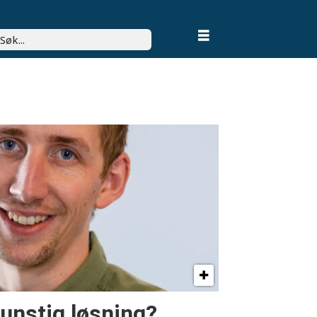
k
unstig løsning?