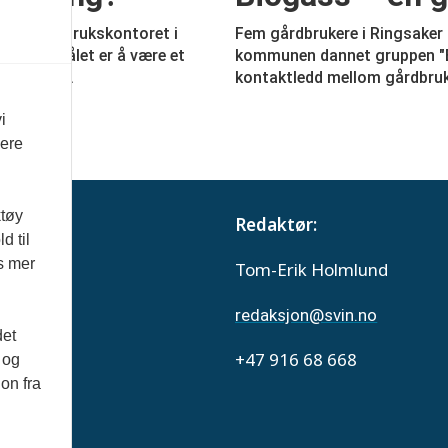
med landbrukskontoret i
Fem gårdbrukere i Ringsaker
ker". Målet er å være et
kommunen dannet gruppen "Bi
ssaktører.
kontaktledd mellom gårdbruk
i
vere
ktøy
abonnent
Redaktør:
d til
es mer
onsere
Tom-Erik Holmlund
Svin
redaksjon@svin.no
det
onvern
+47 916 68 668
 og
on fra