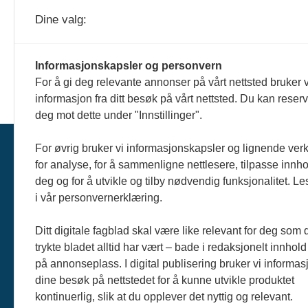
Dine valg:
Fem gårdbrukere i Ringsaker har sammen 
kommunen dannet gruppen "Biogass Ringsa
kontaktledd mellom gårdbrukere og bioga
Informasjonskapsler og personvern
For å gi deg relevante annonser på vårt nettsted bruker v
informasjon fra ditt besøk på vårt nettsted. Du kan reser
deg mot dette under "Innstillinger".
For øvrig bruker vi informasjonskapsler og lignende ver
Bli 
for analyse, for å sammenligne nettlesere, tilpasse innhol
deg og for å utvikle og tilby nødvendig funksjonalitet. L
Ann
i vår personvernerklæring.
Om 
Ditt digitale fagblad skal være like relevant for deg som 
Pers
trykte bladet alltid har vært – bade i redaksjonelt innhold
på annonseplass. I digital publisering bruker vi informasj
dine besøk på nettstedet for å kunne utvikle produktet
kontinuerlig, slik at du opplever det nyttig og relevant.