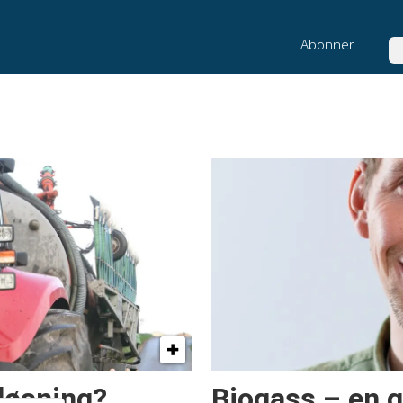
Abonner
Sø
 løsning?
Biogass – en g