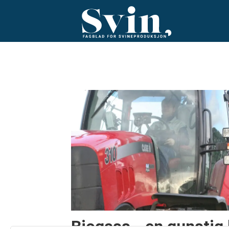
Tag:
norsk
landbruksrådgivning
Biogass - en gunstig