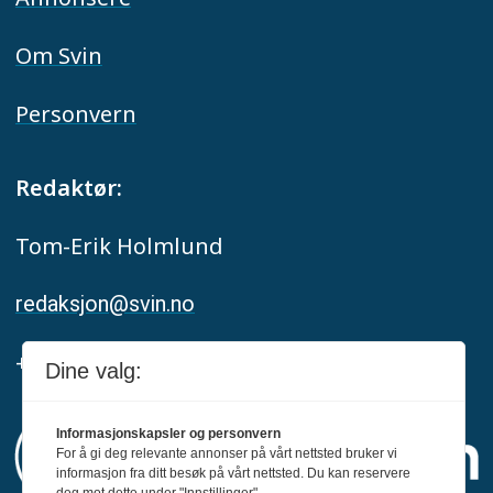
Om Svin
Personvern
Redaktør:
Tom-Erik Holmlund
redaksjon@svin.no
+47 916 68 668
Dine valg:
Informasjonskapsler og personvern
For å gi deg relevante annonser på vårt nettsted bruker vi
informasjon fra ditt besøk på vårt nettsted. Du kan reservere