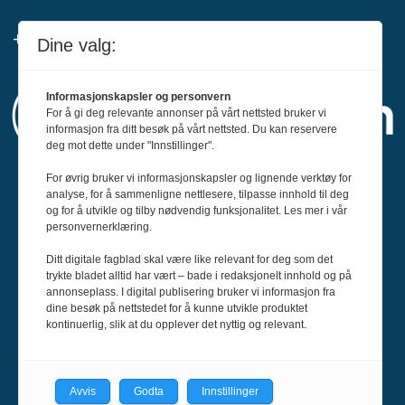
+47 916 68 668
Dine valg:
Informasjonskapsler og personvern
For å gi deg relevante annonser på vårt nettsted bruker vi
informasjon fra ditt besøk på vårt nettsted. Du kan reservere
deg mot dette under "Innstillinger".
For øvrig bruker vi informasjonskapsler og lignende verktøy for
Svin er medlem av Fagpressen og
analyse, for å sammenligne nettlesere, tilpasse innhold til deg
og for å utvikle og tilby nødvendig funksjonalitet. Les mer i vår
arbeider etter Redaktørplakaten og Vær
personvernerklæring.
Varsom-plakatens regler for god
Ditt digitale fagblad skal være like relevant for deg som det
presseskikk.
trykte bladet alltid har vært – bade i redaksjonelt innhold og på
annonseplass. I digital publisering bruker vi informasjon fra
dine besøk på nettstedet for å kunne utvikle produktet
kontinuerlig, slik at du opplever det nyttig og relevant.
Avvis
Godta
Innstillinger