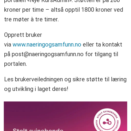
portalen «Nye KursAdmin». Støtten er på 200
kroner per time – altså opptil 1800 kroner ved
tre møter à tre timer.
Opprett bruker
via
www.naeringogsamfunn.no
eller ta kontakt
på post@naeringogsamfunn.no for tilgang til
portalen.
Les brukerveiledningen og sikre støtte til læring
og utvikling i laget deres!